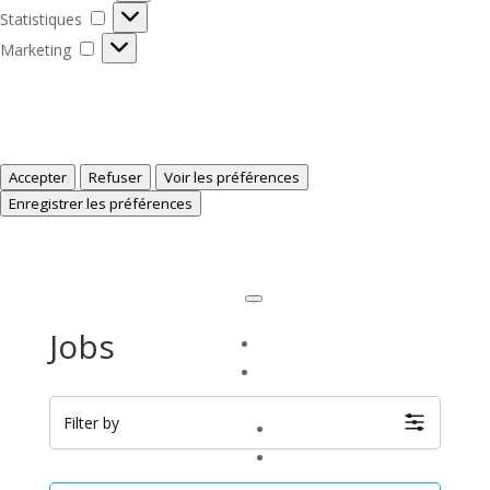
Statistiques
Statistiques
Marketing
Marketing
Gérer les options
Gérer les services
Gérer {vendor_count} fournisseurs
En savoir plus sur ces finalités
Accepter
Refuser
Voir les préférences
Voir les préférences
Enregistrer les préférences
Politique de Cookies
Déclaration de confidentialité
Jobs
Accueil
EHPAD / SSIAD
▼
Filter by
Nos EHPAD
Nos SSIAD