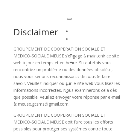
Déclaration de confidentialité
Disclaimer
Accueil
EHPAD / SSIAD
▼
GROUPEMENT DE COOPERATION SOCIALE ET
Nos EHPAD
MEDICO-SOCIALE MEUSE s’engage à maintenir ce site
Nos SSIAD
web à jour en temps et en heure. Si toutefois vous
rencontriez un problème ou des données obsolète,
nous vous serions reconnaissants de nous le faire
Nous découvrir
savoir. Veuillez indiquer où sur le site web vous lisez les
Le Mag’
informations incorrectes. Nous examinerons cela dès
Offres d’emploi
que possible. Veuillez envoyer votre réponse par e-mail
Contact
à:
meuse.gcsms@
gmail.com
.
GROUPEMENT DE COOPERATION SOCIALE ET
MEDICO-SOCIALE MEUSE doit faire tous les efforts
possibles pour protéger ses systèmes contre toute