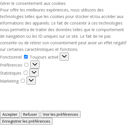
Gérer le consentement aux cookies
Pour offrir les meilleures expériences, nous utilisons des
technologies telles que les cookies pour stocker et/ou accéder aux
informations des appareils. Le fait de consentir à ces technologies
nous permettra de traiter des données telles que le comportement
de navigation ou les ID uniques sur ce site. Le fait de ne pas
consentir ou de retirer son consentement peut avoir un effet négatif
sur certaines caractéristiques et fonctions.
Fonctionnel
Fonctionnel
Toujours activé
Préférences
Préférences
Statistiques
Statistiques
Marketing
Marketing
Gérer les options
Gérer les services
Gérer {vendor_count} fournisseurs
En savoir plus sur ces finalités
Accepter
Refuser
Voir les préférences
Voir les préférences
Enregistrer les préférences
Politique de Cookies