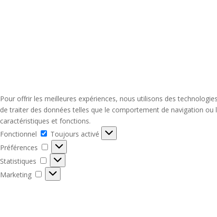
Pour offrir les meilleures expériences, nous utilisons des technologi
de traiter des données telles que le comportement de navigation ou le
caractéristiques et fonctions.
Fonctionnel
Fonctionnel
Toujours activé
Préférences
Préférences
Statistiques
Statistiques
Marketing
Marketing
Gérer les options
Gérer les services
Gérer {vendor_count} fournisseurs