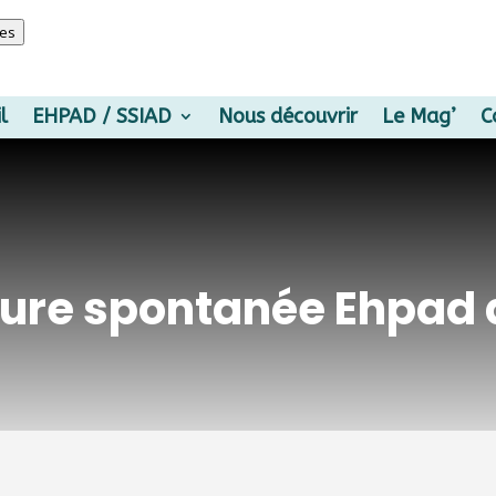
Voir les préférences
ces
l
EHPAD / SSIAD
Nous découvrir
Le Mag’
C
ure spontanée Ehpad 