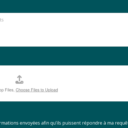
op Files,
Choose Files to Upload
ormations envoyées afin qu’ils puissent répondre à ma requê