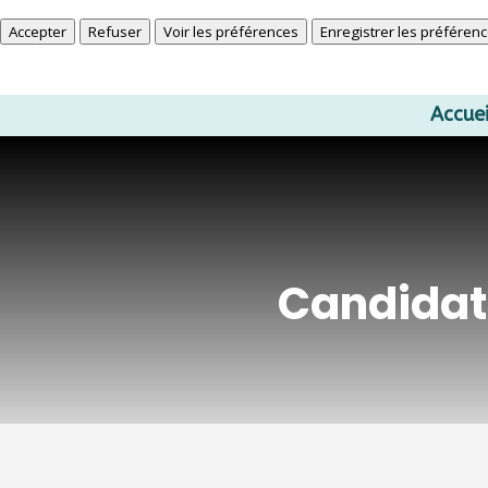
En savoir plus sur ces finalités
Accepter
Refuser
Voir les préférences
Enregistrer les préféren
Politique de Cookies
Déclaration de confidentialité
Accuei
Candidat